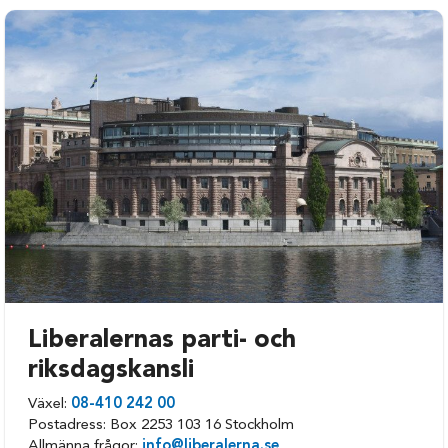
Heby
Uppsala
Håbo
Älvkarleby
Knivsta
Östhammar
Liberalernas parti- och
riksdagskansli
Växel:
08-410 242 00
Postadress: Box 2253 103 16 Stockholm
Allmänna frågor:
info@liberalerna.se