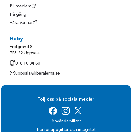
Bli medlem
På gång
Våra vänner
Heby
Vretgränd 8
753 22 Uppsala
018 10 34 80
uppsala@liberalerna.se
Följ oss på sociala medier
Användarvillkor
Personuppgifter och integritet