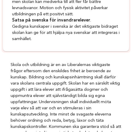
men skolan kan medverka till att fler får bättre
levnadsvanor. Motion och fysisk aktivitet påverkar
utbildningen på ett positivt sätt.
Satsa på svenska för invandrarelever
.
Gedigna kunskaper i svenska är det viktigaste bidraget
skolan kan ge för att hjälpa nya svenskar att integreras i
samhället.
Skola och utbildning är en av Liberalernas viktigaste
frågor eftersom den enskildes frihet är beroende av
kunskap. Bildning och kunskapsinhämtning skall därför
vara skolans centrala uppgift. Skolan har en särskilt viktig
uppgift i att lära elever att ifrågasätta dogmer och
uppmuntra elever att självständigt bilda sig egna
uppfattningar. Undervisningen skall individuellt möta
varje elev så att var och en stimuleras i sin
kunskapsutveckling. Inte minst de svagaste eleverna
behöver ordning och reda, betyg, läxor och täta
kunskapskontroller. Kommunen ska garantera stöd så att