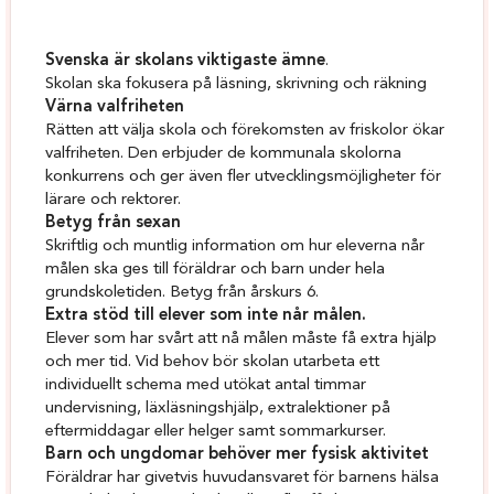
Svenska är skolans viktigaste ämne
.
Skolan ska fokusera på läsning, skrivning och räkning
Värna valfriheten
Rätten att välja skola och förekomsten av friskolor ökar
valfriheten. Den erbjuder de kommunala skolorna
konkurrens och ger även fler utvecklingsmöjligheter för
lärare och rektorer.
Betyg från sexan
Skriftlig och muntlig information om hur eleverna når
målen ska ges till föräldrar och barn under hela
grundskoletiden. Betyg från årskurs 6.
Extra stöd till elever som inte når målen.
Elever som har svårt att nå målen måste få extra hjälp
och mer tid. Vid behov bör skolan utarbeta ett
individuellt schema med utökat antal timmar
undervisning, läxläsningshjälp, extralektioner på
eftermiddagar eller helger samt sommarkurser.
Barn och ungdomar behöver mer fysisk aktivitet
Föräldrar har givetvis huvudansvaret för barnens hälsa