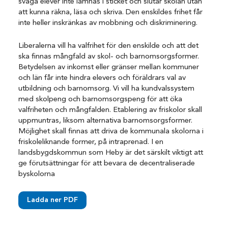
svaga elever inte lämnas i sticket och slutar skolan utan
att kunna räkna, läsa och skriva. Den enskildes frihet får
inte heller inskränkas av mobbning och diskriminering.
Liberalerna vill ha valfrihet för den enskilde och att det
ska finnas mångfald av skol- och barnomsorgsformer.
Betydelsen av inkomst eller gränser mellan kommuner
och län får inte hindra elevers och föräldrars val av
utbildning och barnomsorg. Vi vill ha kundvalssystem
med skolpeng och barnomsorgspeng för att öka
valfriheten och mångfalden. Etablering av friskolor skall
uppmuntras, liksom alternativa barnomsorgsformer.
Möjlighet skall finnas att driva de kommunala skolorna i
friskoleliknande former, på intraprenad. I en
landsbygdskommun som Heby är det särskilt viktigt att
ge förutsättningar för att bevara de decentraliserade
byskolorna
Ladda ner PDF